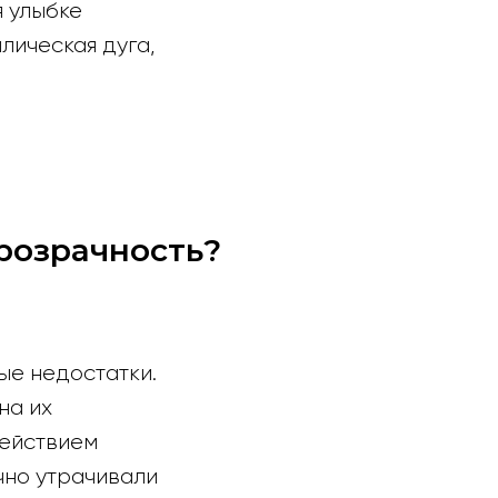
я улыбке
лическая дуга,
розрачность?
е недостатки.
на их
действием
чно утрачивали