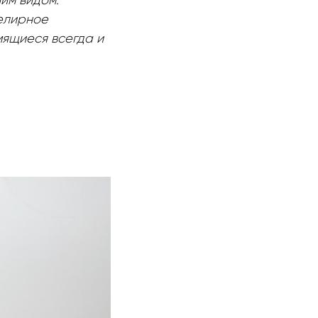
им видом.
елирное
ящиеся всегда и