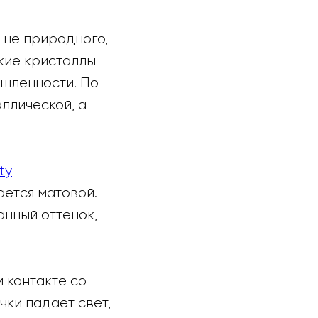
 не природного,
кие кристаллы
шленности. По
ллической, а
ty
ается матовой.
нный оттенок,
 контакте со
чки падает свет,