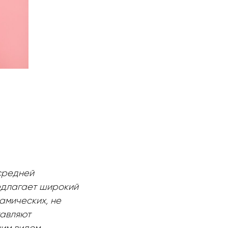
средней
редлагает широкий
амических, не
тавляют