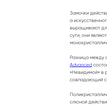
Замочки действи
а искусственно
выращивают для
сути, они являю
монокристаллич
Разница между
Advanced
состои
«Невидимой» в 
совпадающий с 
Поликристалличе
слюной действит