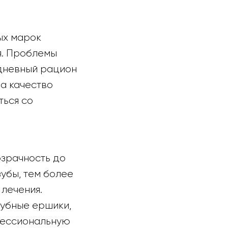
ых марок
я. Проблемы
едневный рацион
 а качество
ться со
озрачность до
зубы, тем более
 лечения.
зубные ершики,
офессиональную