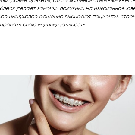
пфировые брекеты, отличающиеся стильным внешн
блеск делает замочки похожими на изысканное юв
кое имиджевое решение выбирают пациенты, стрем
тировать свою индивидуальность.