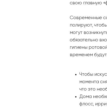
свою главную «ф
Современные сап
полируют, чтоб
могут возникнут
обязательно вхо
гигиены ротовой
временем будут
Чтобы искус
момента сня
что это нео
Дома необхо
флосс, ирри