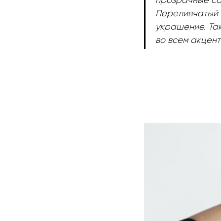
прозрачные са
Переливчатый 
украшение. Та
во всем акцен