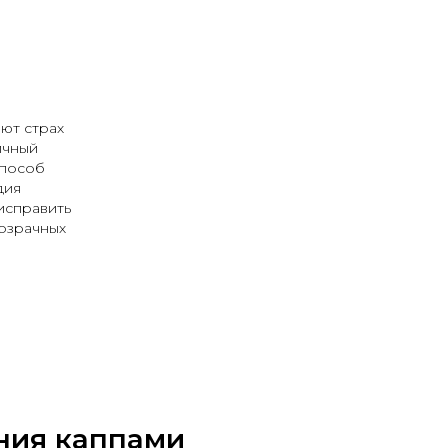
ают страх
ичный
способ
дия
исправить
розрачных
ния каппами