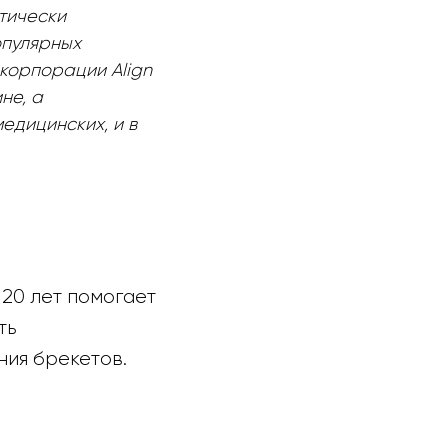
ктически
опулярных
корпорации Align
не, а
едицинских, и в
20 лет помогает
ть
ия брекетов.