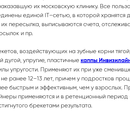
заказавшую их московскую клинику. Все польз
динены единой IT–сетью, в которой хранятся 
 их пересылка, выписываются счета, отслежив
сылок и пр.
екетов, воздействующих на зубные корни тяго
 дугой, упругие, пластичные
каппы Инвизилай
илы упругости. Применяют их при уже сменив
ь не ранее 12–13 лет, причем у подростков про
ее быстрым и эффективным, чем у взрослых. П
йнеры применяются и в ретенционный период 
тигнутого брекетами результата.