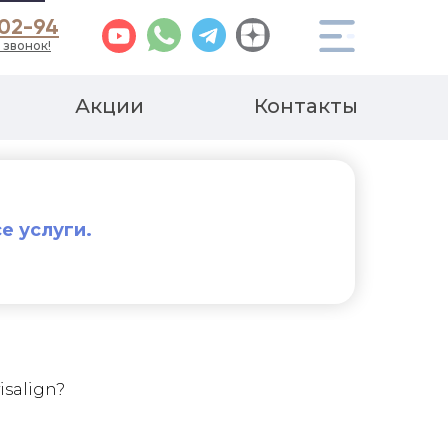
-02-94
 звонок!
Акции
Контакты
е услуги.
isalign?