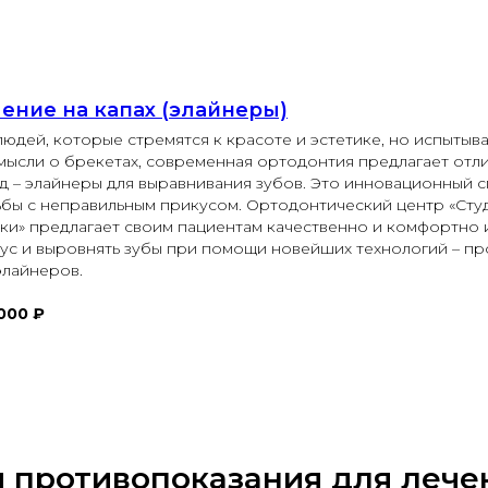
ение на капах (элайнеры)
людей, которые стремятся к красоте и эстетике, но испытыв
мысли о брекетах, современная ортодонтия предлагает отл
д – элайнеры для выравнивания зубов. Это инновационный 
бы с неправильным прикусом. Ортодонтический центр «Сту
ки» предлагает своим пациентам качественно и комфортно 
ус и выровнять зубы при помощи новейших технологий – п
элайнеров.
000 ₽
и противопоказания для лече