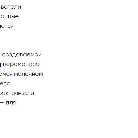
ователи
данные,
ается
й, создаваемой
перемещают
н
шемся молочном
цесс
рактичные и
— для