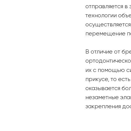
отправляется в 
технологии объе
осуществляется
перемещение по
В отличие от бр
ортодонтической
их с помощью с
прикусе, то ест
оказывается бол
незаметные эла
закрепления дос