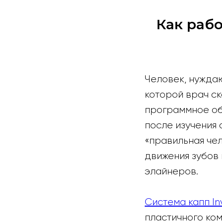
Как рабо
Человек, нуждаю
которой врач ск
программное об
после изучения
«правильная че
движения зубов
элайнеров.
Система капп Inv
пластичного ко