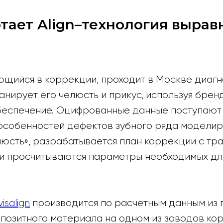
тает Align–технология выра
щийся в коррекции, проходит в Москве диагно
анирует его челюсть и прикус, используя бре
еспечение. Оцифрованные данные поступают 
 особенностей дефектов зубного ряда моделир
люсть», разрабатывается план коррекции с тр
 и просчитываются параметры необходимых дл
isalign
производится по расчетным данным из 
мпозитного материала на одном из заводов ко