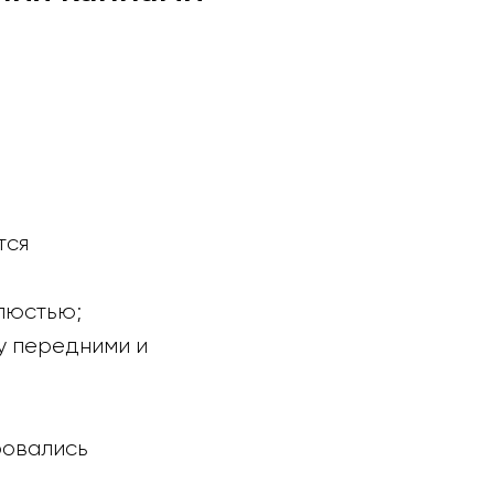
тся
люстью;
ду передними и
ровались