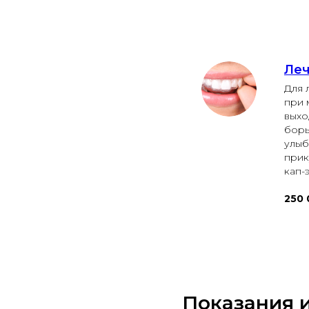
Леч
Для 
при 
выхо
борь
улыб
прик
кап-
250 
Показания 