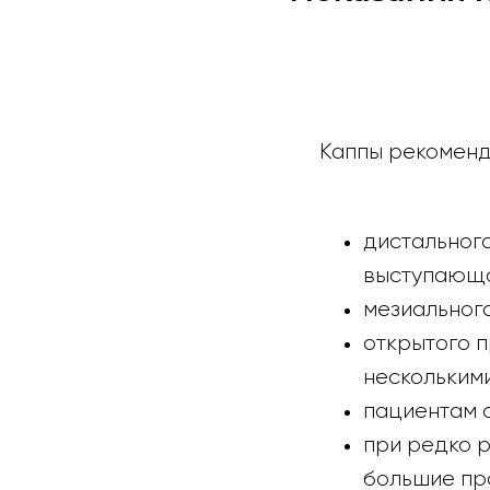
Каппы рекоменд
дистального
выступающа
мезиальног
открытого п
несколькими
пациентам с
при редко 
большие пр