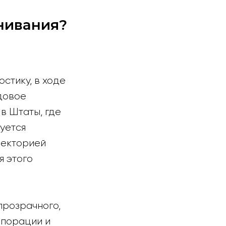
внивания?
стику, в ходе
ндовое
в Штаты, где
уется
аекторией
я этого
прозрачного,
рпорации и