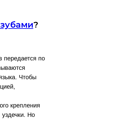
 зубами
?
в передается по
азываются
языка. Чтобы
цией,
кого крепления
 уздечки. Но