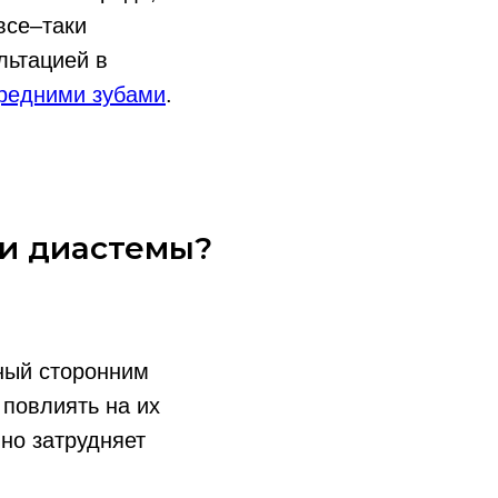
все–таки
льтацией в
ередними зубами
.
ии диастемы?
ный сторонним
 повлиять на их
но затрудняет