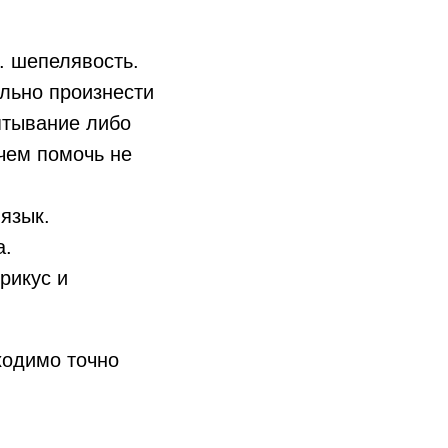
. шепелявость.
льно произнести
птывание либо
ичем помочь не
язык.
а.
рикус и
ходимо точно