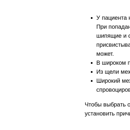
У пациента 
При попада
шипящие и с
присвистыва
может.
В широком п
Из щели меж
Широкий меж
спровоциров
Чтобы выбрать 
установить прич