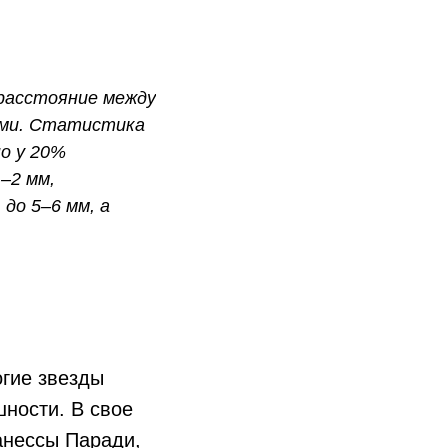
расстояние между
ими. Статистика
о у 20%
–2 мм,
до 5–6 мм, а
гие звезды
ности. В свое
анессы Паради,