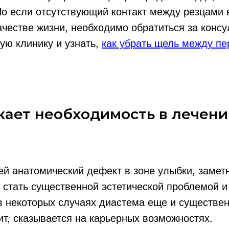
о если отсутствующий контакт между резцами 
ачестве жизни, необходимо обратиться за консу
ую клинику и узнать,
как убрать щель между п
кает необходимость в лечен
й анатомический дефект в зоне улыбки, замет
 стать существенной эстетической проблемой и
в некоторых случаях диастема еще и существен
ит, сказывается на карьерных возможностях.