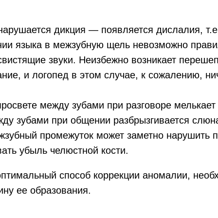
нарушается дикция — появляется дислалия, т.е
нии языка в межзубную щель невозможно прави
вистящие звуки. Неизбежно возникает переше
ние, и логопед в этом случае, к сожалению, н
росвете между зубами при разговоре мелькает 
ду зубами при общении разбрызгивается слюн
зубный промежуток может заметно нарушить п
ать убыль челюстной кости.
оптимальный способ коррекции аномалии, необ
ину ее образования.