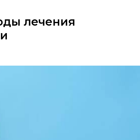
оды лечения
ки