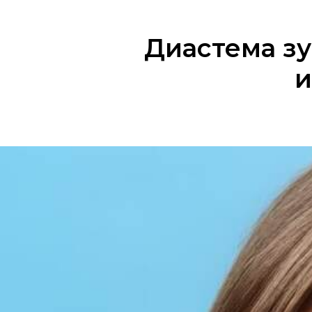
Диастема з
и