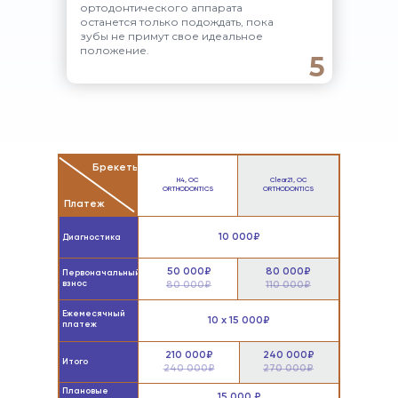
ортодонтического аппарата
останется только подождать, пока
зубы не примут свое идеальное
положение.
5
Брекеты
H4, OC
Clear21, OC
ORTHODONTICS
ORTHODONTICS
Платеж
10 000₽
Диагностика
50 000₽
80 000₽
Первоначальный
взнос
80 000₽
110 000₽
Ежемесячный
10 х 15 000₽
платеж
210 000₽
240 000₽
Итого
240 000₽
270 000₽
Плановые
15 000 ₽