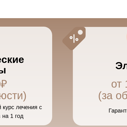
ские
Э
ты
0₽
от 
люсти)
(за о
 курс лечения с
Гарант
 на 1 год