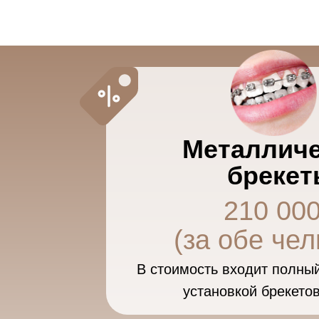
Металличе
бреке
210 00
(за обе че
В стоимость входит полный
установкой брекетов